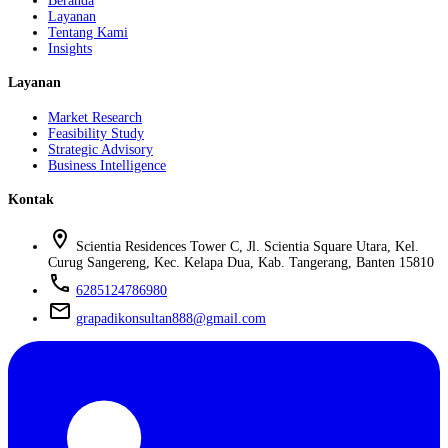
Beranda
Layanan
Tentang Kami
Insights
Layanan
Market Research
Feasibility Study
Strategic Advisory
Business Intelligence
Kontak
location_on
Scientia Residences Tower C, Jl. Scientia Square Utara, Kel.
Curug Sangereng, Kec. Kelapa Dua, Kab. Tangerang, Banten 15810
phone
6285124786980
mail
grapadikonsultan888@gmail.com