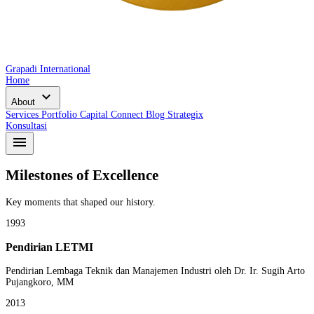
Grapadi International
Home
expand_more
About
Services
Portfolio
Capital Connect
Blog
Strategix
Konsultasi
menu
Milestones of Excellence
Key moments that shaped our history.
1993
Pendirian LETMI
Pendirian Lembaga Teknik dan Manajemen Industri oleh Dr. Ir. Sugih Arto
Pujangkoro, MM
2013