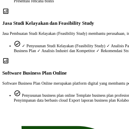
Presentasi rencana bisnis
analytics
Jasa Studi Kelayakan dan Feasibility Study
Jasa Pembuatan Studi Kelayakan (Feasibility Study) membantu perusahaan, inve
check_circle
✓ Penyusunan Studi Kelayakan (Feasibility Study) ✓ Analisis Pas
Business Plan ✓ Analisis Industri dan Kompetitor ✓ Rekomendasi St
analytics
Software Business Plan Online
Software Business Plan Online merupakan platform digital yang membantu pe
check_circle
Penyusunan business plan online Template business plan profesion
Penyimpanan data berbasis cloud Export laporan business plan Kolabo