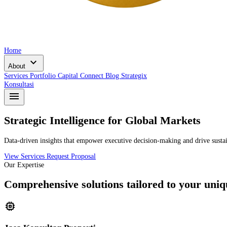
Home
expand_more
About
Services
Portfolio
Capital Connect
Blog
Strategix
Konsultasi
menu
Strategic Intelligence for
Global Markets
Data-driven insights that empower executive decision-making and drive susta
View Services
Request Proposal
Our Expertise
Comprehensive solutions tailored to your uniq
memory