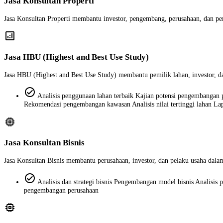
Jasa Konsultan Properti
Jasa Konsultan Properti membantu investor, pengembang, perusahaan, dan pem
analytics
Jasa HBU (Highest and Best Use Study)
Jasa HBU (Highest and Best Use Study) membantu pemilik lahan, investor, d
check_circle
Analisis penggunaan lahan terbaik Kajian potensi pengembangan pro
Rekomendasi pengembangan kawasan Analisis nilai tertinggi lahan La
memory
Jasa Konsultan Bisnis
Jasa Konsultan Bisnis membantu perusahaan, investor, dan pelaku usaha dalam
check_circle
Analisis dan strategi bisnis Pengembangan model bisnis Analisis
pengembangan perusahaan
memory